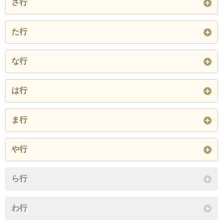
さ行
上野
浦野
漆戸
上武石
上丸子
上室賀
真田町長
真田町傍陽
真田町本原
た行
大手
大屋
岡
古安曽
小泉
越戸
材木町
塩川
下塩尻
武石沖
武石小沢根
武石上本入
な行
閉じる
国分
古里
腰越
下武石
下之郷
下之条
武石下本入
武石鳥屋
武石余里
中野
中之条
中丸子
は行
小島
小牧
五加
下丸子
下室賀
新町
中央
中央北
中央西
長瀬
仁古田
西内
林之郷
東内
平井
御所
御所番外
ま行
十人
菅平高原
住吉
中央東
築地
手塚
二の丸
野倉
福田
富士山
藤原田
閉じる
舞田
前山
御嶽堂
諏訪形
や行
天神
常入
常田
閉じる
踏入
別所温泉
保野
緑が丘
本海野
閉じる
八木沢
山田
吉田
常磐城
殿城
ら行
本郷
閉じる
芳田
閉じる
わ行
閉じる
閉じる