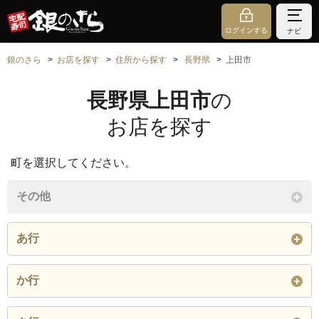
ログインする
ナビ
銀のさら
お店を探す
住所から探す
長野県
上田市
長野県上田市
の
お店を探す
町を選択してください。
その他
あ行
蒼久保
秋和
生田
か行
岩下
上田
上田原
鹿教湯温泉
神畑
上塩尻