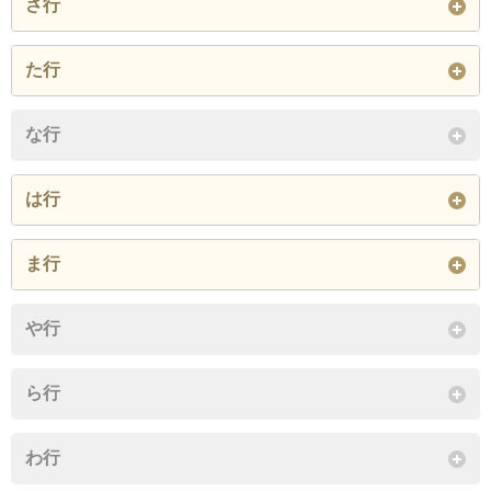
さ行
泉が丘町
泉北山町
泉郷町
曽木町
た行
泉島田町
泉神栄町
泉町
閉じる
駄知町
妻木町
妻木平成町
な行
泉寺下町
泉寺田町
泉中窯町
鶴里町
土岐ヶ丘
土岐口北町
泉仲森町
泉西窯町
泉西原町
は行
土岐口中町
土岐口南町
土岐津町
泉西山町
泉東窯町
泉日之出町
肥田浅野朝日町
肥田浅野梅ノ木町
肥田浅野笠神町
ま行
閉じる
泉明治町
泉森下町
下石阿庄町
肥田浅野双葉町
肥田浅野元町
肥田浅野矢落町
御幸町
や行
下石町
下石陶史台
肥田町
閉じる
ら行
閉じる
閉じる
わ行