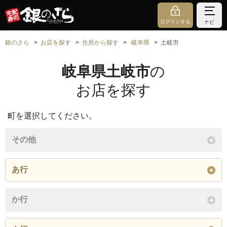
ログインする
ナビ
銀のさら
お店を探す
住所から探す
岐阜県
土岐市
岐阜県土岐市
の
お店を探す
町を選択してください。
その他
あ行
泉池ノ上町
泉岩畑町
泉梅ノ木町
か行
泉大島町
泉大坪町
泉大沼町