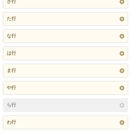
さ行
閉じる
下印食
た行
閉じる
徳田
徳田西
な行
閉じる
野中
は行
閉じる
伏屋
平島
平成
ま行
閉じる
三宅
みやまち
や行
閉じる
薬師寺
八剣
八剣北
ら行
閉じる
わ行