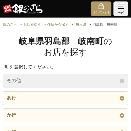
ログインする
ナビ
銀のさら
お店を探す
住所から探す
岐阜県
羽島郡 岐南町
岐阜県羽島郡 岐南町
の
お店を探す
町を選択してください。
その他
あ行
石原瀬
か行
閉じる
上印食