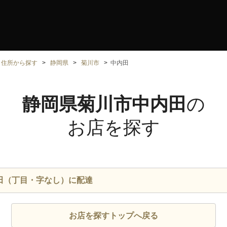
住所から探す
静岡県
菊川市
中内田
静岡県菊川市中内田
の
お店を探す
田（丁目・字なし）に配達
お店を探すトップへ戻る