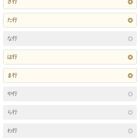
さ行
小林東
三軒家西
三軒家東
た行
閉じる
閉じる
千島
鶴町
な行
閉じる
は行
平尾
船町
ま行
閉じる
南恩加島
や行
閉じる
ら行
わ行