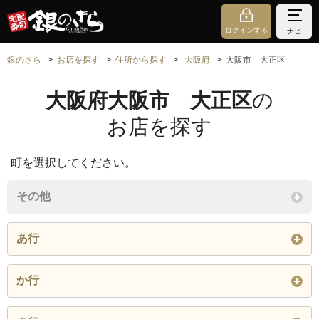
ログインする
ナビ
銀のさら
お店を探す
住所から探す
大阪府
大阪市 大正区
大阪府大阪市 大正区
の
お店を探す
町を選択してください。
その他
あ行
泉尾
か行
閉じる
北恩加島
北村
小林西