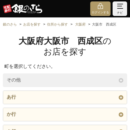
ログインする
ナビ
銀のさら
お店を探す
住所から探す
大阪府
大阪市 西成区
大阪府大阪市 西成区
の
お店を探す
町を選択してください。
その他
あ行
旭
か行
閉じる
岸里
岸里東
北津守