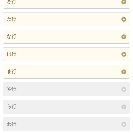
さ行
北開
山王
潮路
聖天下
た行
閉じる
千本北
千本中
千本南
太子
橘
玉出中
な行
閉じる
玉出西
玉出東
津守
中開
長橋
は行
鶴見橋
天下茶屋
天下茶屋北
閉じる
萩之茶屋
花園北
花園南
ま行
天下茶屋東
天神ノ森
出城
梅南
松
南津守
南開
や行
閉じる
閉じる
閉じる
ら行
わ行