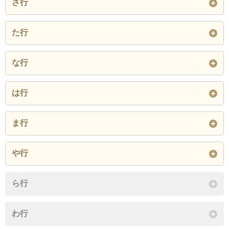
さ行
蔵前町
黒土町
東雲東町
新金岡町
新堀町
た行
閉じる
船堂町
常磐町
な行
閉じる
閉じる
中長尾町
中村町
中百舌鳥町
は行
長曽根町
野遠町
東浅香山町
東上野芝町
東三国ヶ丘町
ま行
閉じる
閉じる
大豆塚町
南長尾町
南花田町
や行
宮本町
百舌鳥赤畑町
百舌鳥梅北町
八下北
ら行
百舌鳥梅町
百舌鳥西之町
百舌鳥本町
閉じる
わ行
百舌鳥陵南町