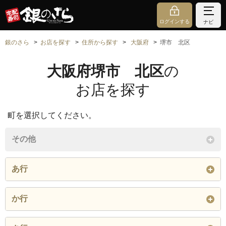
ログインする
ナビ
銀のさら
お店を探す
住所から探す
大阪府
堺市 北区
大阪府堺市 北区
の
お店を探す
町を選択してください。
その他
あ行
奥本町
か行
閉じる
金岡町
北長尾町
北花田町