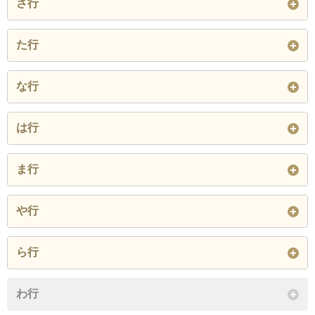
さ行
大枝東町
大枝南町
大久保町
神木町
河原町
菊水通
西郷通
桜町
佐太中町
た行
大庭町
大宮通
金田町
京阪北本通
京阪本通
佐太西町
佐太東町
早苗町
大字高瀬
高瀬町
滝井西町
な行
閉じる
寿町
小春町
下島町
松月町
新橋寺町
滝井元町
竹町
竜田通
長池町
日光町
は行
閉じる
寺内町
外島町
大日町
大日東町
大門町
閉じる
橋波西之町
橋波東之町
浜町
ま行
閉じる
寺方錦通
寺方本通
寺方元町
馬場町
東町
日向町
松下町
松町
緑町
や行
東光町
東郷通
藤田町
日吉町
平代町
文園町
南寺方北通
南寺方中通
南寺方東通
八雲北町
八雲中町
八雲西町
豊秀町
土居町
ら行
紅屋町
北斗町
本町
南寺方南通
桃町
八雲東町
八島町
淀江町
閉じる
来迎町
わ行
閉じる
閉じる
閉じる