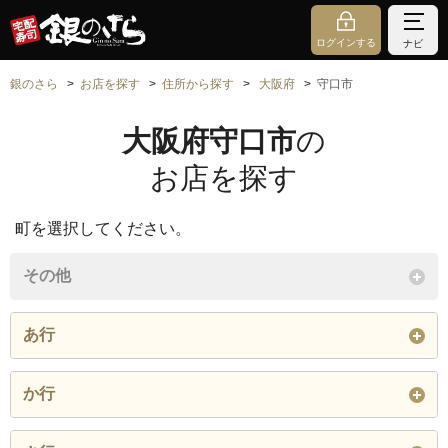
ログインする
ナビ
銀のさら
お店を探す
住所から探す
大阪府
守口市
大阪府守口市
の
お店を探す
町を選択してください。
その他
あ行
暁町
祝町
梅園町
か行
梅町
大枝北町
大枝西町
梶町
春日町
金下町