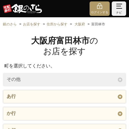
ログインする
ナビ
銀のさら
お店を探す
住所から探す
大阪府
富田林市
大阪府富田林市
の
お店を探す
町を選択してください。
その他
あ行
青葉丘
旭ケ丘町
粟ケ池町
か行
梅の里
大字嬉
大字毛人谷
大字甘南備
大字喜志
大字北大伴