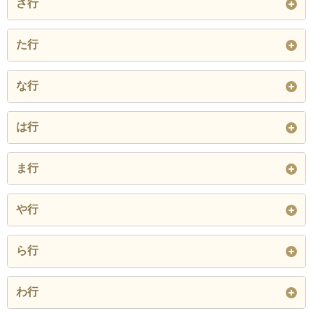
さ行
大字彼方
大字甲田
かがり台
加太
大字佐備
大字新堂
大字須賀
た行
閉じる
川面町
川向町
喜志新家町
西条町
桜井町
桜ケ丘町
大字廿山
高辺台
谷川町
な行
喜志町
北大伴町
木戸山町
清水町
昭和町
新青葉丘町
通法寺町
廿山
津々山台
大字中野
大字西板持
大字錦織
は行
楠町
久野喜台
甲田
新家
須賀
寺池台
常盤町
富田林町
中野町
中野町西
中野町東
大字東板持
大字伏見堂
東板持町
向陽台
小金台
寿町
ま行
閉じる
閉じる
楠風台
西板持町
錦織北
平町
伏山
藤沢台
金剛錦織台
金剛伏山台
五軒家
緑ケ丘町
南旭ケ丘町
南大伴町
や行
錦織中
錦織東
錦織南
不動ケ丘町
富美ケ丘町
別井
閉じる
宮甲田町
宮町
美山台
大字横山
山中田町
山手町
ら行
錦ケ丘町
本町
閉じる
閉じる
大字龍泉
閉じる
わ行
閉じる