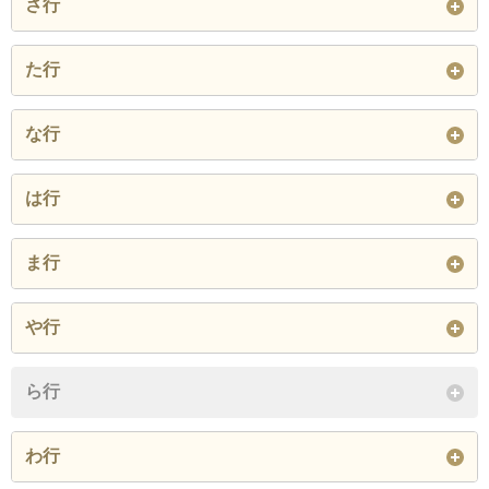
さ行
井ノ口町
いぶき野
今福町
観音寺町
北田中町
九鬼町
幸
阪本町
山荘町
た行
上代町
内田町
浦田町
葛の葉町
黒石町
黒鳥町
下宮町
善正町
太町
父鬼町
坪井町
な行
王子町
大野町
岡町
桑原町
光明台
国分町
閉じる
鶴山台
テクノステージ
寺門町
南面利町
納花町
のぞみ野
小田町
尾井町
小野田町
は行
閉じる
寺田町
富秋町
閉じる
小野町
伯太町
はつが野
春木川町
ま行
閉じる
閉じる
春木町
繁和町
東阪本町
舞町
槇尾山町
松尾寺町
や行
肥子町
久井町
平井町
まなび野
万町
箕形町
弥生町
ら行
福瀬町
伏屋町
府中町
みずき台
緑ケ丘
三林町
閉じる
わ行
仏並町
室堂町