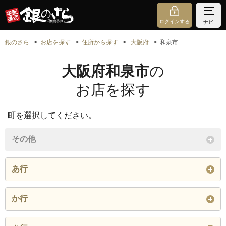
ログインする
ナビ
銀のさら
お店を探す
住所から探す
大阪府
和泉市
大阪府和泉市
の
お店を探す
町を選択してください。
その他
あ行
青葉台
芦部町
あゆみ野
か行
池上町
池田下町
一条院町
鍛治屋町
上町
唐国町