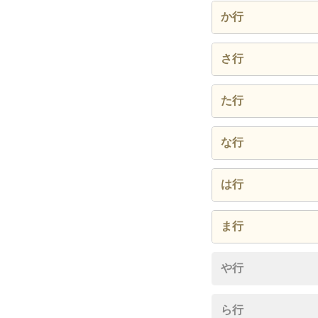
飛鳥
か行
恵我之
樫山
さ行
川向
栄町
た行
郡戸
翠鳥園
高鷲
な行
西浦
は行
白鳥
ま行
羽曳が丘
南恵我之
や行
広瀬
桃山台
ら行