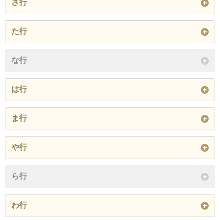
さ行
大字桜井
大字尺代
桜井
た行
桜井台
大字東大寺
高浜
東大寺
な行
閉じる
閉じる
は行
大字広瀬
百山
広瀬
ま行
閉じる
水無瀬
や行
閉じる
大字山崎
山崎
ら行
閉じる
わ行