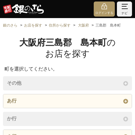
ログインする
ナビ
銀のさら
お店を探す
住所から探す
大阪府
三島郡 島本町
大阪府三島郡 島本町
の
お店を探す
町を選択してください。
その他
あ行
青葉
江川
大字大沢
か行
閉じる