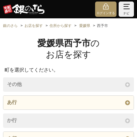
ログインする
ナビ
銀のさら
お店を探す
住所から探す
愛媛県
西予市
愛媛県西予市
の
お店を探す
町を選択してください。
その他
あ行
明浜町狩浜
明浜町高山
明浜町田之浜
か行
明浜町俵津
明浜町渡江
明浜町宮野浦