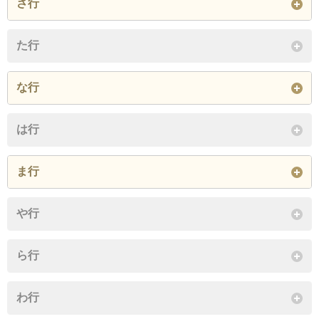
さ行
宇和町明間
宇和町明石
宇和町伊賀上
城川町魚成
城川町下相
城川町男河内
た行
宇和町伊崎
宇和町稲生
宇和町伊延
城川町嘉喜尾
城川町川津南
城川町窪野
な行
宇和町岩木
宇和町卯之町
宇和町大江
城川町田穂
城川町高野子
城川町土居
野村町阿下
野村町旭
野村町大西
宇和町岡山
宇和町小野田
宇和町小原
は行
城川町野井川
城川町古市
城川町遊子谷
野村町大野ケ原
野村町片川
野村町釜川
宇和町皆田
宇和町上松葉
宇和町加茂
ま行
閉じる
野村町鎌田
野村町河西
野村町蔵良
宇和町河内
宇和町清沢
宇和町久保
三瓶町朝立
三瓶町安土
三瓶町有網代
や行
野村町栗木
野村町小松
野村町坂石
宇和町窪
宇和町郷内
宇和町坂戸
三瓶町有太刀
三瓶町和泉
三瓶町蔵貫
ら行
野村町白髭
野村町四郎谷
野村町惣川
宇和町さくら
宇和町下松葉
宇和町新城
三瓶町蔵貫浦
三瓶町鴫山
三瓶町下泊
野村町高瀬
野村町鳥鹿野
野村町富野川
わ行
宇和町常定寺
宇和町神領
宇和町瀬戸
三瓶町周木
三瓶町津布理
三瓶町長早