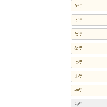
泉
か行
大土居
大字春
さ行
春日公
大字下白
た行
春日原南
下白水
宝町
な行
小倉東
須玖北
塚原台
昇町
は行
伯玄町
ま行
日の出
松ヶ丘
や行
大和町
ら行