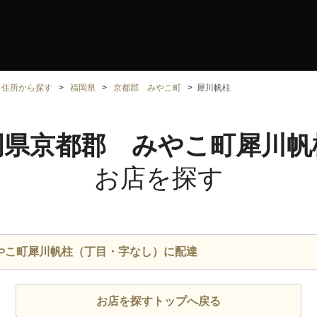
住所から探す
福岡県
京都郡 みやこ町
犀川帆柱
岡県京都郡 みやこ町犀川帆
お店を探す
やこ町犀川帆柱（丁目・字なし）に配達
お店を探すトップへ戻る