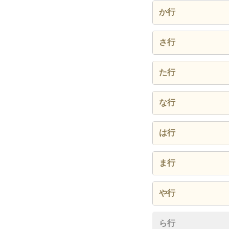
赤水町
か行
旭町
貝の畑
さ行
天下町
鹿小路
西小路
た行
石田町
構口町
桜ケ丘
鯛名町
な行
稲葉崎
上三輪
差木野
伊達町
中川原
恵比須
は行
北浦町市
島浦町
鶴ケ丘
中町
大峡町
萩町
北浦町宮
ま行
昭和町
土々呂
中三輪
大貫町
博労町
北方町う
舞野町
新浜町
や行
野地町
岡元町
檜山
北方町上
松山町
須佐町
安井町
ら行