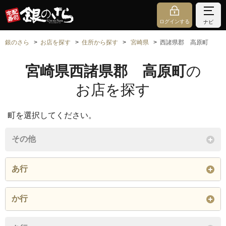
ログインする
ナビ
銀のさら
お店を探す
住所から探す
宮崎県
西諸県郡 高原町
宮崎県西諸県郡 高原町
の
お店を探す
町を選択してください。
その他
あ行
大字後川内
か行
閉じる
大字蒲牟田