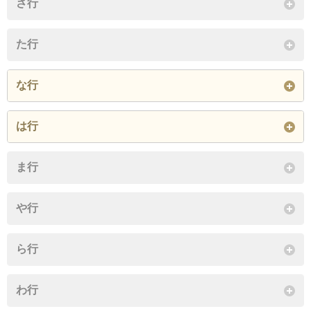
さ行
閉じる
た行
な行
大字西麓
は行
閉じる
大字広原
ま行
閉じる
や行
ら行
わ行