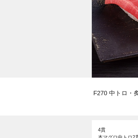
F270 中トロ
4貫
本マグロ中トロ2