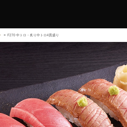
ー
F270 中トロ・炙り中トロ4貫盛り