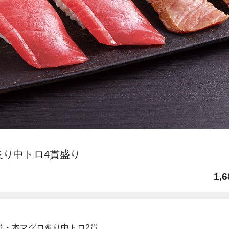
・炙り中トロ4貫盛り
1,6
貫・本マグロ炙り中トロ2貫