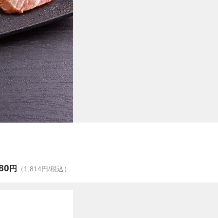
80
円
（1,814円/税込）