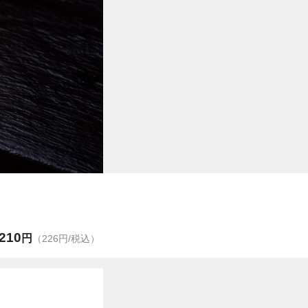
210
円
（226円/税込）