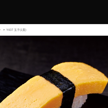
ー
Y437 玉子(1貫)