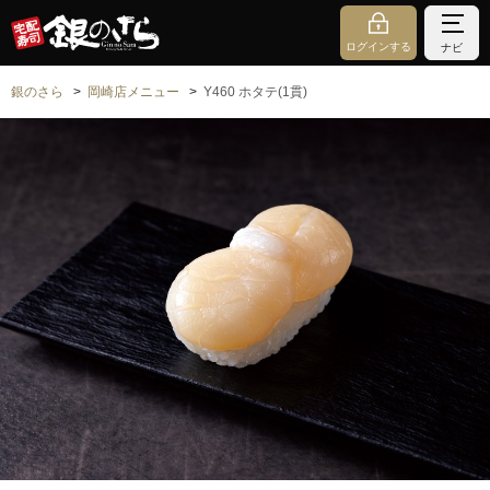
ログインする
ナビ
銀のさら
岡崎店メニュー
Y460 ホタテ(1貫)