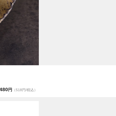
480
円
（518円/税込）