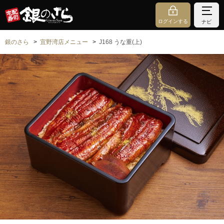
ログインする
ナビ
銀のさら
宜野湾店メニュー
J168 うな重(上)