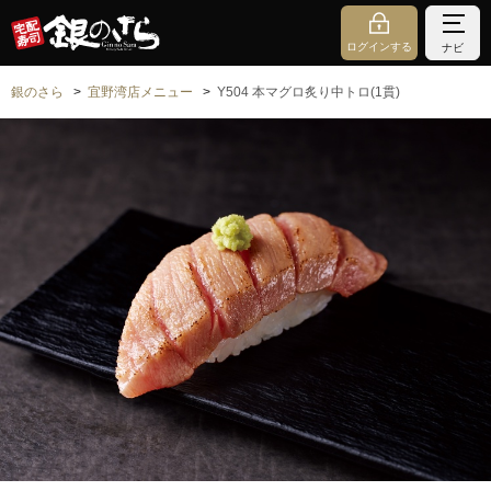
ログインする
ナビ
銀のさら
宜野湾店メニュー
Y504 本マグロ炙り中トロ(1貫)