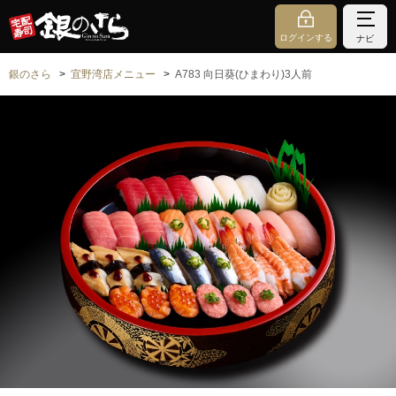
ログインする
ナビ
銀のさら
宜野湾店メニュー
A783 向日葵(ひまわり)3人前