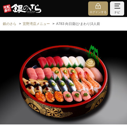
ログインする
ナビ
銀のさら
宜野湾店メニュー
A783 向日葵(ひまわり)3人前