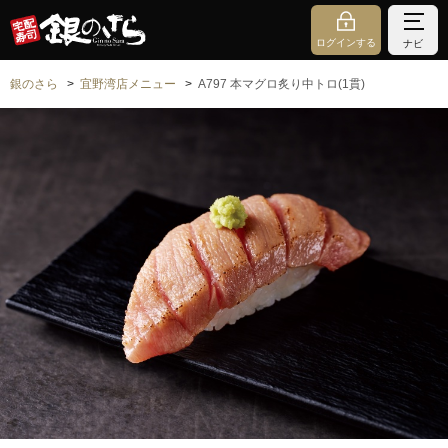
ログインする
ナビ
銀のさら
宜野湾店メニュー
A797 本マグロ炙り中トロ(1貫)