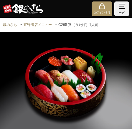
ログインする
ナビ
銀のさら
宜野湾店メニュー
C295 宴（うたげ）1人前