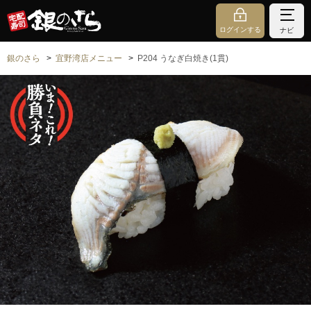
ログインする
ナビ
銀のさら
宜野湾店メニュー
P204 うなぎ白焼き(1貫)