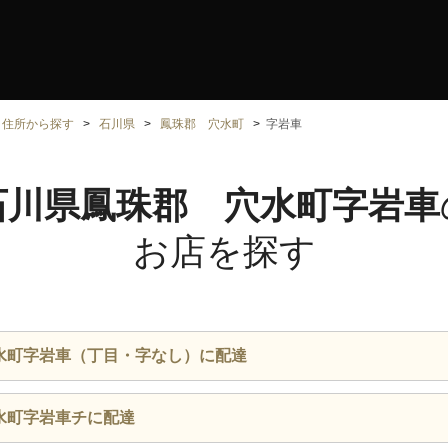
住所から探す
石川県
鳳珠郡 穴水町
字岩車
石川県鳳珠郡 穴水町字岩車
お店を探す
水町字岩車（丁目・字なし）に配達
水町字岩車チに配達