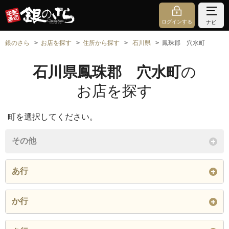
ログインする
ナビ
銀のさら
お店を探す
住所から探す
石川県
鳳珠郡 穴水町
石川県鳳珠郡 穴水町
の
お店を探す
町を選択してください。
その他
あ行
字旭ケ丘
字伊久留
字岩車
か行
字宇加川
字鵜島
字内浦
字鹿島
字梶
字桂谷