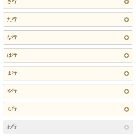
さ行
字宇留地
字上野
字大角間
字鹿波
字甲
字上唐川
字志ケ浦
字七海
字下唐川
た行
字大町
字沖波
字乙ケ崎
字上中
字川島
字川尻
字汁谷
字地蔵坊
字菅谷
字竹太
字大郷
字天神谷
な行
字小又
字河内
字北七海
字木原
字瑞鳳
字曽福
字曽山
閉じる
字中居
字中居南
字新崎
閉じる
は行
字此木
字樟谷
字越渡
字曽良
字根木
字挾石
字波志借
字花園
字越の原
ま行
閉じる
閉じる
字東中谷
字平野
字比良
閉じる
字前波
字緑ケ丘
字明千寺
や行
字藤巻
字古君
字麦ケ浦
字山中
字由比ケ丘
ら行
閉じる
閉じる
閉じる
字鹿路
わ行