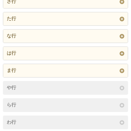
さ行
閉じる
銀座南
栄町
しらかば
た行
閉じる
閉じる
中央北
中央南
な行
閉じる
西
錦町北
錦町南
は行
西町
字幌内
東
東町北
ま行
閉じる
東町南
本町北
本町南
南町
宮下
や行
閉じる
閉じる
ら行
わ行