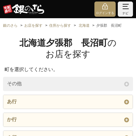
ログインする
ナビ
銀のさら
お店を探す
住所から探す
北海道
夕張郡 長沼町
北海道夕張郡 長沼町
の
お店を探す
町を選択してください。
その他
あ行
あかね
曙町
旭町北
か行
旭町南
字木詰
北町
銀座北