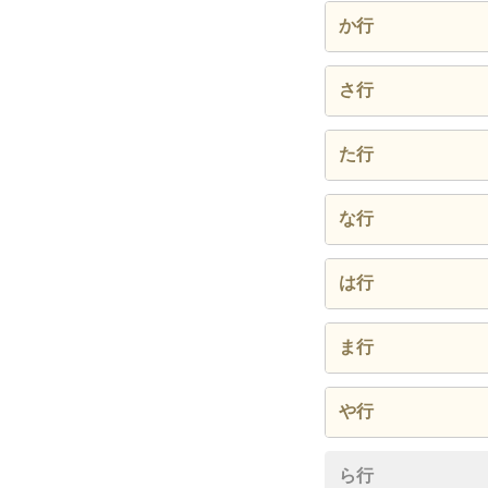
荒崎町
か行
市丘町
鍵田町
さ行
茨木町
甲山町
桜見町
た行
内方町
神穂町
塩入町
高田町
な行
御莨町
亀城町
下山町
岳見町
苗代町
は行
川澄町
白砂町
玉水町
中山町
萩山町
軍水町
ま行
洲雲町
檀渓通
初日町
前田町
関取町
や行
東栄町
日向町
松園町
十六町
彌富ケ丘
ら行