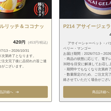
普天間１丁目
普天間２丁目
真栄原
真栄原１丁目
ピカルリッチ＆ココナッ
P214 アサイージェ
真栄原２丁目
真栄原３丁目
420
円
(453円/税込)
アサイーシャーベット・バ
真志喜
ベリー・マンゴー
13～2026/10/31
お届け期間：2026/7/13～2026/
り次第終了となります。
真志喜１丁目
・商品の状態に応じて、電子レ
ご注文完了後に品切れの旨ご連
真志喜２丁目
30秒を目安に解凍してお召し
合がございます。
・期間中でもなくなり次第終
真志喜３丁目
・数量限定のため、ご注文完
絡させていただく場合がござ
真志喜４丁目
波茶１丁目
品詳細へ
商品詳細へ
波茶２丁目
波茶３丁目