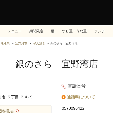
メニュー
期間限定
桶
すし重・うな重
ランチ
沖縄県
宜野湾市
字大謝名
銀のさら 宜野湾店
銀のさら 宜野湾店
電話番号
謝名 ５丁目 ２４‐９
通話料について
0570096422
図を見る