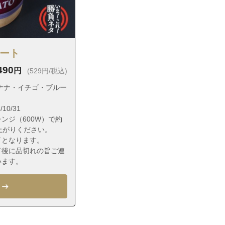
ラート
490
円
(529円/税込)
ナナ・イチゴ・ブルー
10/31
ンジ（600W）で約
上がりください。
了となります。
了後に品切れの旨ご連
います。