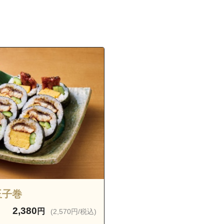
我如古１丁目
我如古２丁目
我如古３丁目
我如古４丁目
神山
宜野湾１丁目
宜野湾２丁目
宜野湾３丁目
喜友名
喜友名１丁目
喜友名２丁目
佐真下
志真志１丁目
玉子巻
志真志２丁目
2,380
円
(2,570円/税込)