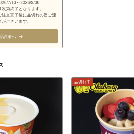
志真志３丁目
/7/13～2026/9/30
り次第終了となります。
志真志４丁目
ご注文完了後に品切れの旨ご連
長田
合がございます。
長田１丁目
品詳細へ
長田２丁目
長田３丁目
長田４丁目
ス
中原
野嵩
品切れ中
野嵩１丁目
野嵩２丁目
野嵩３丁目
野嵩４丁目
普天間