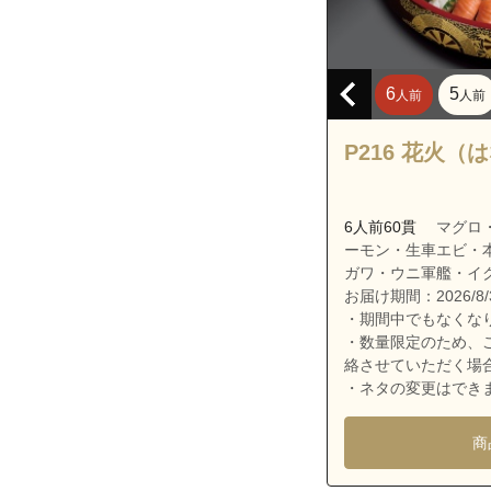
沖縄県宜野湾市
沖縄県宜野湾市
沖縄県宜野湾市
6
5
人前
人前
沖縄県宜野湾市
沖縄県宜野湾市
P216 花火（
沖縄県宜野湾市
沖縄県宜野湾市
6人前60貫
マグロ
沖縄県宜野湾市
ーモン・生車エビ・
ガワ・ウニ軍艦・イ
沖縄県宜野湾市
お届け期間：2026/8/3
沖縄県宜野湾市
・期間中でもなくな
・数量限定のため、
沖縄県宜野湾市
絡させていただく場
沖縄県宜野湾市
・ネタの変更はでき
沖縄県宜野湾市
商
沖縄県宜野湾市