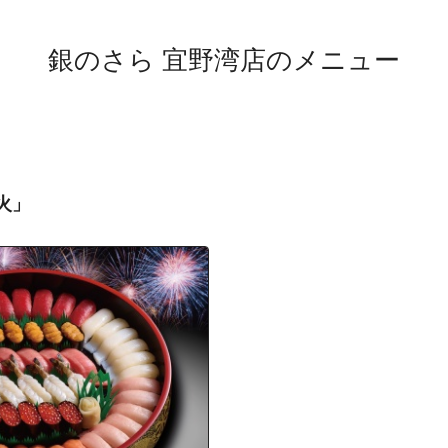
伊佐
伊佐１丁目
銀のさら 宜野湾店のメニュー
伊佐２丁目
伊佐３丁目
伊佐４丁目
上原
上原１丁目
火」
上原２丁目
宇地泊
大謝名
大謝名１丁目
大謝名２丁目
大謝名３丁目
大謝名４丁目