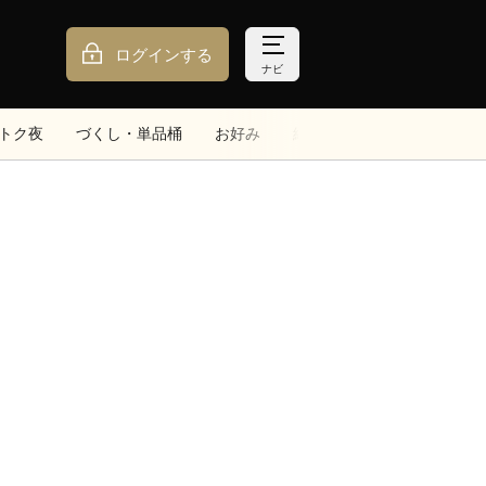
ログインする
ナビ
トク夜
づくし・単品桶
お好み
細巻
手巻
サイドメ