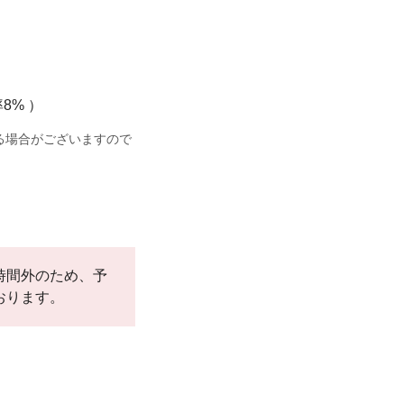
8% ）
る場合がございますので
。
時間外のため、予
おります。