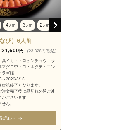
大謝名５丁目
大山
大山１丁目
4
3
2
1
人前
人前
人前
人前
大山２丁目
大山３丁目
はなび）6人前
大山４丁目
21,600
円
(23,328円/税込)
大山５丁目
・真イカ・トロビンチョウ・サ
大山６丁目
本マグロ中トロ・ホタテ・エン
クラ軍艦
大山７丁目
～2026/8/16
嘉数１丁目
り次第終了となります。
ご注文完了後に品切れの旨ご連
嘉数２丁目
合がございます。
嘉数３丁目
ません。
嘉数４丁目
品詳細へ
我如古