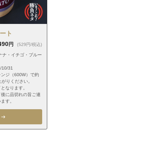
ラート
490
円
(529円/税込)
ナナ・イチゴ・ブルー
10/31
ンジ（600W）で約
上がりください。
了となります。
了後に品切れの旨ご連
います。