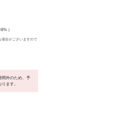
8% ）
る場合がございますので
。
時間外のため、予
おります。