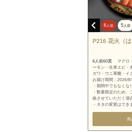
沖縄県宜野湾市
沖縄県宜野湾市
沖縄県宜野湾市
6
5
人前
人前
沖縄県宜野湾市
沖縄県宜野湾市
P216 花火（
沖縄県宜野湾市
沖縄県宜野湾市
6人前60貫
マグロ
沖縄県宜野湾市
ーモン・生車エビ・
ガワ・ウニ軍艦・イ
沖縄県宜野湾市
お届け期間：2026/8/3
沖縄県宜野湾市
・期間中でもなくな
・数量限定のため、
沖縄県宜野湾市
絡させていただく場
沖縄県宜野湾市
・ネタの変更はでき
沖縄県宜野湾市
商
沖縄県宜野湾市