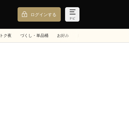
ログインする
ナビ
トク夜
づくし・単品桶
お好み
細巻
手巻
サイドメ