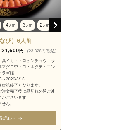
大謝名５丁目
大山
大山１丁目
4
3
2
1
人前
人前
人前
人前
大山２丁目
大山３丁目
はなび）6人前
大山４丁目
21,600
円
(23,328円/税込)
大山５丁目
・真イカ・トロビンチョウ・サ
大山６丁目
本マグロ中トロ・ホタテ・エン
クラ軍艦
大山７丁目
～2026/8/16
嘉数１丁目
り次第終了となります。
ご注文完了後に品切れの旨ご連
嘉数２丁目
合がございます。
嘉数３丁目
ません。
嘉数４丁目
品詳細へ
我如古