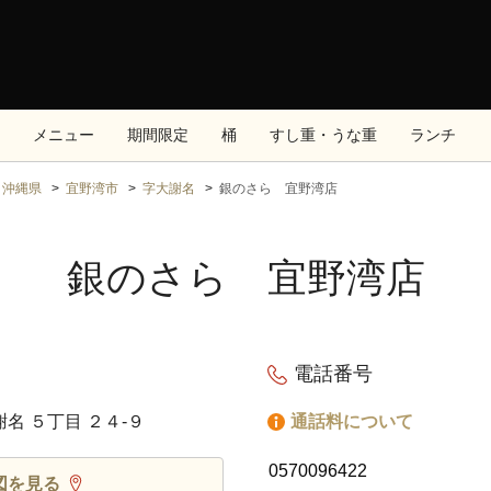
メニュー
期間限定
桶
すし重・うな重
ランチ
沖縄県
宜野湾市
字大謝名
銀のさら 宜野湾店
銀のさら 宜野湾店
電話番号
謝名 ５丁目 ２４‐９
通話料について
0570096422
図を見る