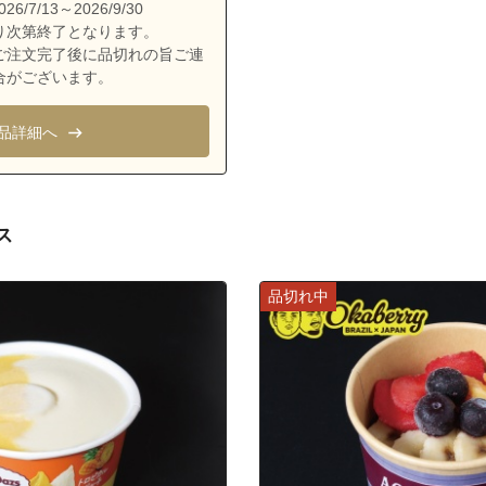
志真志３丁目
/7/13～2026/9/30
り次第終了となります。
志真志４丁目
ご注文完了後に品切れの旨ご連
長田
合がございます。
長田１丁目
品詳細へ
長田２丁目
長田３丁目
長田４丁目
ス
中原
野嵩
品切れ中
野嵩１丁目
野嵩２丁目
野嵩３丁目
野嵩４丁目
普天間