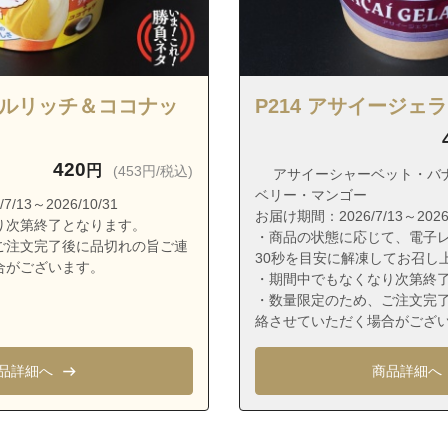
普天間１丁目
普天間２丁目
真栄原
真栄原１丁目
ピカルリッチ＆ココナッ
P214 アサイージェ
真栄原２丁目
真栄原３丁目
420
円
(453円/税込)
アサイーシャーベット・バ
真志喜
ベリー・マンゴー
13～2026/10/31
お届け期間：2026/7/13～2026/
り次第終了となります。
真志喜１丁目
・商品の状態に応じて、電子レ
ご注文完了後に品切れの旨ご連
真志喜２丁目
30秒を目安に解凍してお召し
合がございます。
・期間中でもなくなり次第終
真志喜３丁目
・数量限定のため、ご注文完
絡させていただく場合がござ
真志喜４丁目
波茶１丁目
品詳細へ
商品詳細へ
波茶２丁目
波茶３丁目