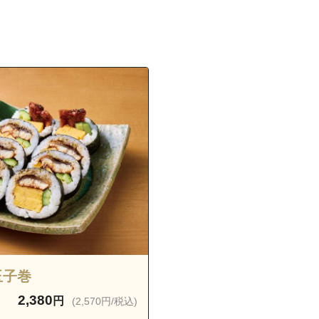
我如古１丁目
我如古２丁目
我如古３丁目
我如古４丁目
神山
宜野湾１丁目
宜野湾２丁目
宜野湾３丁目
喜友名
喜友名１丁目
喜友名２丁目
佐真下
志真志１丁目
玉子巻
志真志２丁目
2,380
円
(2,570円/税込)