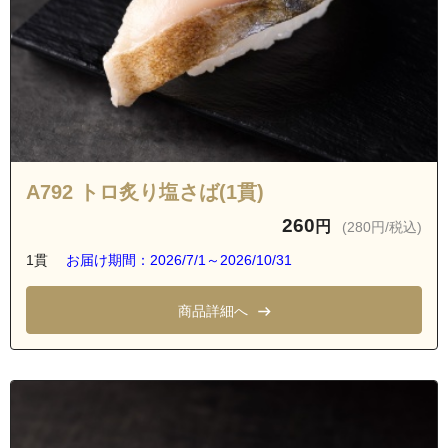
A792 トロ炙り塩さば(1貫)
260
円
(280円/税込)
1貫
お届け期間：2026/7/1～2026/10/31
商品詳細へ