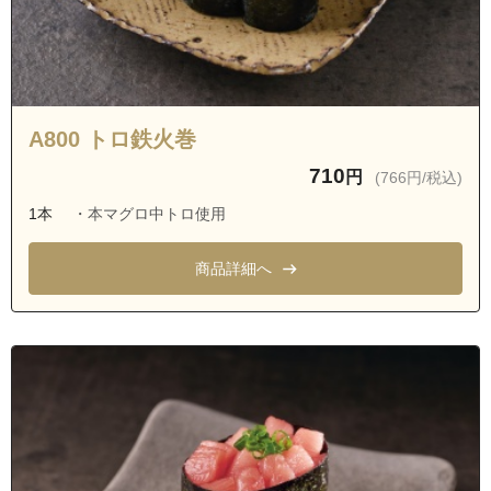
A800 トロ鉄火巻
710
円
(766円/税込)
1本
・本マグロ中トロ使用
商品詳細へ