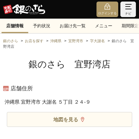
ログインする
ナビ
店舗情報
予約状況
お届け先一覧
メニュー
期間限定
銀のさら
お店を探す
沖縄県
宜野湾市
字大謝名
銀のさら 宜
野湾店
銀のさら 宜野湾店
店舗住所
沖縄県 宜野湾市 大謝名 ５丁目 ２４‐９
地図を見る