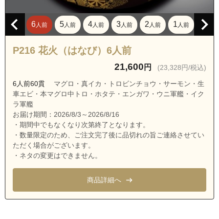
沖縄県宜野湾市大山１丁目
沖縄県宜野湾市大山２丁目
6
5
4
3
2
1
人前
人前
人前
人前
人前
人前
沖縄県宜野湾市大山３丁目
沖縄県宜野湾市大山４丁目
P216 花火（はなび）6人前
沖縄県宜野湾市大山５丁目
21,600
円
(23,328円/税込)
沖縄県宜野湾市大山６丁目
6人前60貫
マグロ・真イカ・トロビンチョウ・サーモン・生
車エビ・本マグロ中トロ・ホタテ・エンガワ・ウニ軍艦・イク
沖縄県宜野湾市大山７丁目
ラ軍艦
沖縄県宜野湾市嘉数１丁目
お届け期間：2026/8/3～2026/8/16
・期間中でもなくなり次第終了となります。
沖縄県宜野湾市嘉数２丁目
・数量限定のため、ご注文完了後に品切れの旨ご連絡させてい
沖縄県宜野湾市嘉数３丁目
ただく場合がございます。
・ネタの変更はできません。
沖縄県宜野湾市嘉数４丁目
沖縄県宜野湾市我如古
商品詳細へ
沖縄県宜野湾市我如古１丁目
沖縄県宜野湾市我如古２丁目