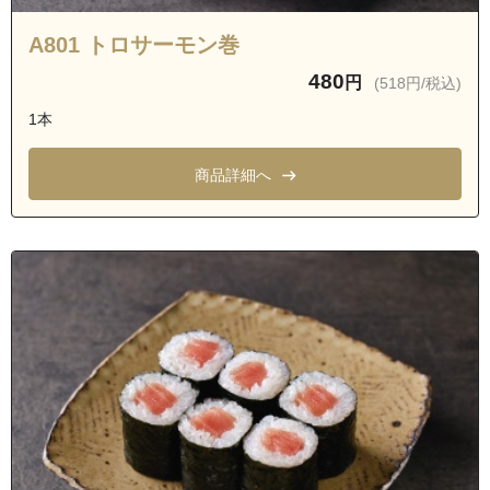
A801 トロサーモン巻
480
円
(518円/税込)
1本
商品詳細へ