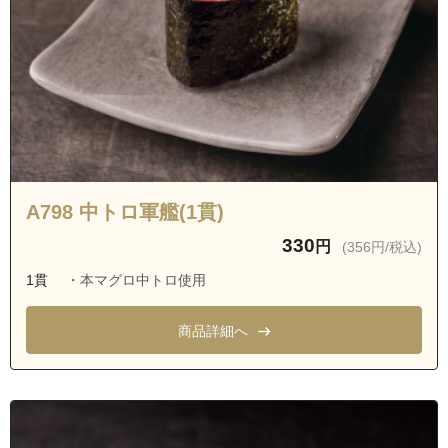
A798 中トロ軍艦(1貫)
330
円
(356円/税込)
1貫
・本マグロ中トロ使用
商品詳細へ