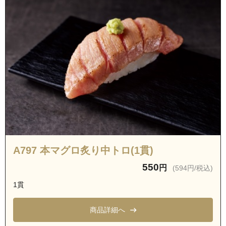
A797 本マグロ炙り中トロ(1貫)
550
円
(594円/税込)
1貫
商品詳細へ