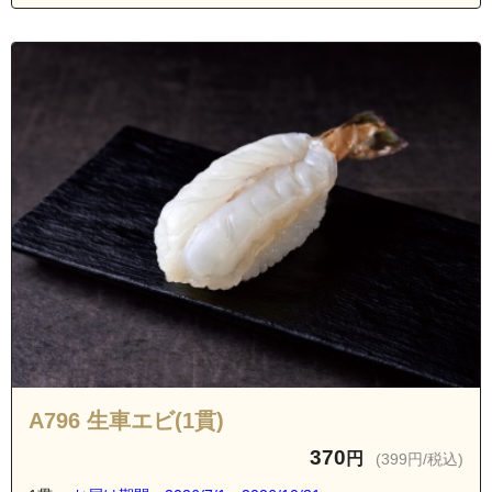
A796 生車エビ(1貫)
370
円
(399円/税込)