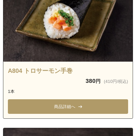
A804 トロサーモン手巻
380
円
(410円/税込)
1本
商品詳細へ