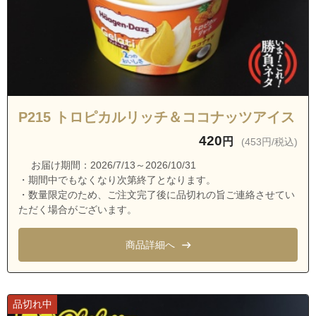
沖縄県宜野湾市真栄原
沖縄県宜野湾市真栄原１丁目
沖縄県宜野湾市真栄原２丁目
沖縄県宜野湾市真栄原３丁目
沖縄県宜野湾市真志喜
沖縄県宜野湾市真志喜１丁目
P215 トロピカルリッチ＆ココナッツアイス
沖縄県宜野湾市真志喜２丁目
420
円
(453円/税込)
沖縄県宜野湾市真志喜３丁目
お届け期間：2026/7/13～2026/10/31
・期間中でもなくなり次第終了となります。
沖縄県宜野湾市真志喜４丁目
・数量限定のため、ご注文完了後に品切れの旨ご連絡させてい
沖縄県浦添市安波茶１丁目
ただく場合がございます。
沖縄県浦添市安波茶２丁目
商品詳細へ
沖縄県浦添市安波茶３丁目
沖縄県浦添市伊祖１丁目
沖縄県浦添市伊祖２丁目
品切れ中