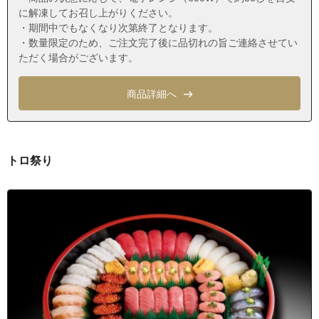
沖縄県浦添市仲間１丁目
に解凍してお召し上がりください。
沖縄県浦添市仲間２丁目
・期間中でもなくなり次第終了となります。
・数量限定のため、ご注文完了後に品切れの旨ご連絡させてい
沖縄県浦添市仲間３丁目
ただく場合がございます。
沖縄県浦添市西原１丁目
沖縄県浦添市西原２丁目
商品詳細へ
沖縄県浦添市西原３丁目
沖縄県浦添市西原４丁目
沖縄県浦添市西原５丁目
トロ祭り
沖縄県浦添市西原６丁目
沖縄県浦添市前田
沖縄県浦添市前田１丁目
沖縄県浦添市前田２丁目
沖縄県浦添市前田３丁目
沖縄県浦添市前田４丁目