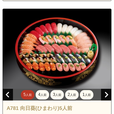
沖縄県中頭郡西原町森川
沖縄県中頭郡中城村北上原
沖縄県中頭郡中城村南上原
沖縄県浦添市内間１丁目
沖縄県浦添市内間２丁目
沖縄県浦添市内間３丁目
沖縄県浦添市内間４丁目
沖縄県浦添市内間５丁目
沖縄県浦添市大平
沖縄県浦添市大平２丁目
沖縄県浦添市小湾
沖縄県浦添市勢理客１丁目
5
4
3
2
1
人前
人前
人前
人前
人前
沖縄県浦添市勢理客２丁目
沖縄県浦添市勢理客３丁目
A781 向日葵(ひまわり)5人前