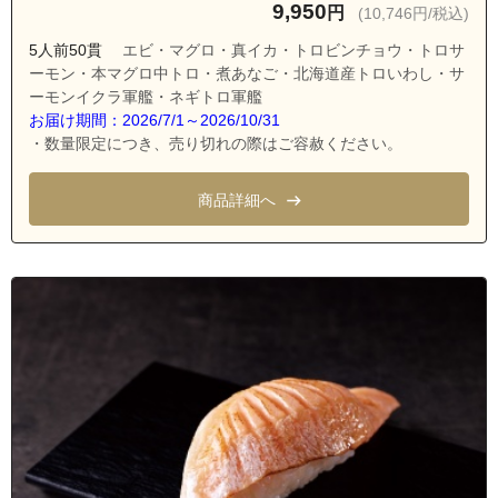
沖縄県浦添市勢理客４丁目
9,950
円
(10,746円/税込)
沖縄県浦添市沢岻
5人前50貫
エビ・マグロ・真イカ・トロビンチョウ・トロサ
沖縄県浦添市仲西１丁目
ーモン・本マグロ中トロ・煮あなご・北海道産トロいわし・サ
ーモンイクラ軍艦・ネギトロ軍艦
沖縄県浦添市仲西２丁目
お届け期間：2026/7/1～2026/10/31
沖縄県浦添市仲西３丁目
・数量限定につき、売り切れの際はご容赦ください。
沖縄県浦添市宮城１丁目
商品詳細へ
沖縄県浦添市宮城２丁目
沖縄県浦添市宮城３丁目
沖縄県浦添市宮城４丁目
沖縄県浦添市宮城５丁目
沖縄県浦添市宮城６丁目
沖縄県浦添市屋富祖
沖縄県浦添市屋富祖２丁目
沖縄県浦添市屋富祖３丁目