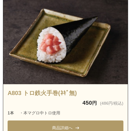
A803 トロ鉄火手巻(ﾈｷﾞ無)
450
円
(486円/税込)
1本
・本マグロ中トロ使用
商品詳細へ