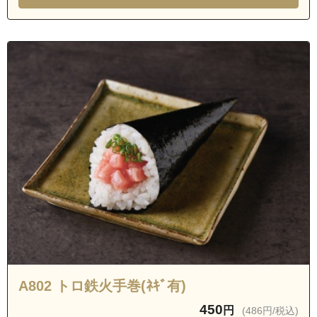
A802 トロ鉄火手巻(ﾈｷﾞ有)
450
円
(486円/税込)