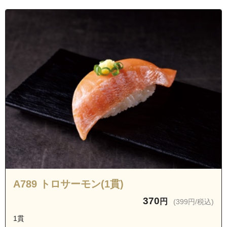
A789 トロサーモン(1貫)
370
円
(399円/税込)
1貫