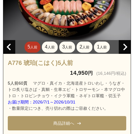
沖縄県浦添市牧港１丁目
沖縄県浦添市牧港２丁目
沖縄県浦添市牧港３丁目
沖縄県浦添市牧港４丁目
沖縄県浦添市牧港５丁目
5
4
3
2
1
人前
人前
人前
人前
人前
沖縄県浦添市港川
沖縄県浦添市港川１丁目
A776 琥珀(こはく)5人前
沖縄県浦添市港川２丁目
14,950
円
(16,146円/税込)
沖縄県浦添市屋富祖１丁目
5人前60貫
マグロ・真イカ・北海道産トロいわし・うなぎ・
沖縄県中頭郡西原町上原
トロ炙り塩さば・真鯛・生車エビ・トロサーモン・本マグロ中
トロ・トロビンチョウ・イクラ軍艦・ネギトロ軍艦・切玉子
沖縄県中頭郡西原町翁長
お届け期間：2026/7/1～2026/10/31
沖縄県中頭郡西原町千原
・数量限定につき、売り切れの際はご容赦ください。
沖縄県中頭郡西原町棚原
商品詳細へ
沖縄県中頭郡西原町徳佐田