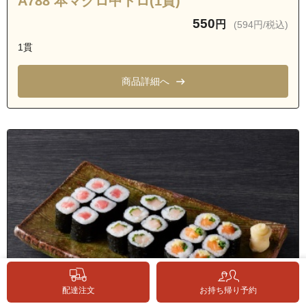
A788 本マグロ中トロ(1貫)
550
円
(594円/税込)
1貫
商品詳細へ
配達注文
お持ち帰り予約