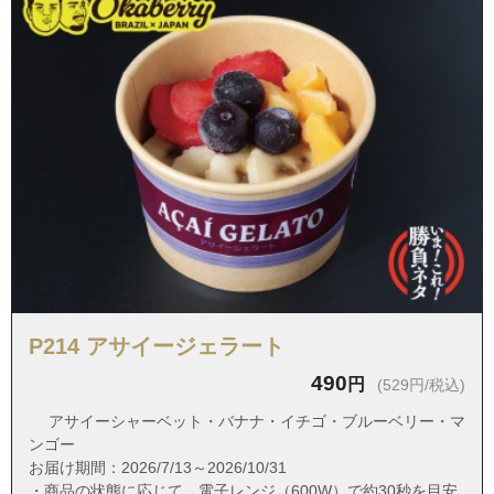
沖縄県浦添市伊祖３丁目
沖縄県浦添市伊祖４丁目
沖縄県浦添市伊祖５丁目
沖縄県浦添市大平１丁目
沖縄県浦添市大平３丁目
沖縄県浦添市経塚
沖縄県浦添市経塚１丁目
沖縄県浦添市城間
沖縄県浦添市城間２丁目
沖縄県浦添市城間３丁目
P214 アサイージェラート
沖縄県浦添市城間４丁目
490
円
(529円/税込)
沖縄県浦添市当山１丁目
アサイーシャーベット・バナナ・イチゴ・ブルーベリー・マ
沖縄県浦添市当山２丁目
ンゴー
沖縄県浦添市当山３丁目
お届け期間：2026/7/13～2026/10/31
・商品の状態に応じて、電子レンジ（600W）で約30秒を目安