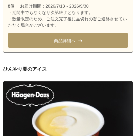
沖縄県宜野湾市長田
8個
お届け期間：2026/7/13～2026/9/30
沖縄県宜野湾市長田１丁目
・期間中でもなくなり次第終了となります。
・数量限定のため、ご注文完了後に品切れの旨ご連絡させてい
沖縄県宜野湾市長田２丁目
ただく場合がございます。
沖縄県宜野湾市長田３丁目
沖縄県宜野湾市長田４丁目
商品詳細へ
沖縄県宜野湾市中原
沖縄県宜野湾市野嵩
沖縄県宜野湾市野嵩１丁目
ひんやり夏のアイス
沖縄県宜野湾市野嵩２丁目
沖縄県宜野湾市野嵩３丁目
沖縄県宜野湾市野嵩４丁目
沖縄県宜野湾市普天間
沖縄県宜野湾市普天間１丁目
沖縄県宜野湾市普天間２丁目